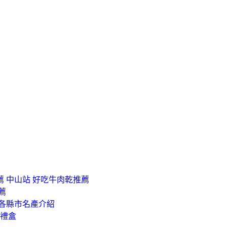
 中山站 好吃牛肉乾推薦
薦
灣各縣市名產介紹
年禮盒