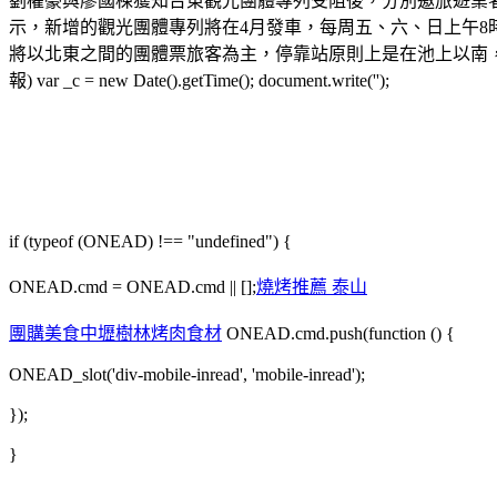
劉櫂豪與廖國棟獲知台東觀光團體專列受阻後，分別邀旅遊業
示，新增的觀光團體專列將在4月發車，每周五、六、日上午8
將以北東之間的團體票旅客為主，停靠站原則上是在池上以南
報) var _c = new Date().getTime(); document.write('');
if (typeof (ONEAD) !== "undefined") {
ONEAD.cmd = ONEAD.cmd || [];
燒烤推薦 泰山
團購美食中壢
樹林烤肉食材
ONEAD.cmd.push(function () {
ONEAD_slot('div-mobile-inread', 'mobile-inread');
});
}