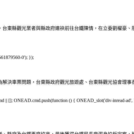
，台東縣觀光業者與縣政府連袂前往台鐵陳情，在立委劉櫂豪、
561879560-0'); });
為解決車票問題，台東縣政府觀光旅遊處、台東縣觀光協會理事
[]; ONEAD.cmd.push(function () { ONEAD_slot('div-inread-ad', 'in