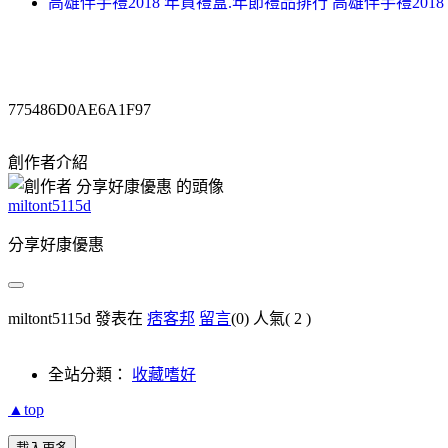
高雄伴手禮2018 年貨禮盒.年節禮品排行 高雄伴手禮2018
775486D0AE6A1F97
創作者介紹
miltont5115d
分享好康優惠
miltont5115d 發表在
痞客邦
留言
(0)
人氣(
2
)
全站分類：
收藏嗜好
▲top