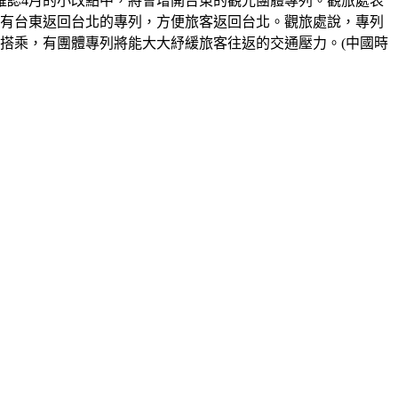
確認4月的小改點中，將會增開台東的觀光團體專列。觀旅處表
還有台東返回台北的專列，方便旅客返回台北。觀旅處說，專列
搭乘，有團體專列將能大大紓緩旅客往返的交通壓力。(中國時