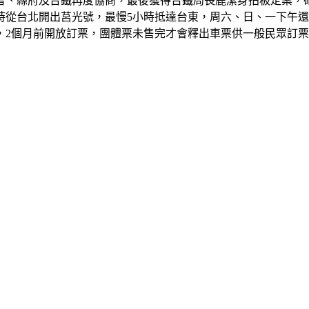
者、縣府及台鐵再度協商，最後獲得台鐵局長鹿潔身拍板定案，
時從台北開出莒光號，最慢5小時抵達台東，周六、日、一下午
，2個月前開放訂票，團體票未售完才會釋出車票供一般民眾訂票