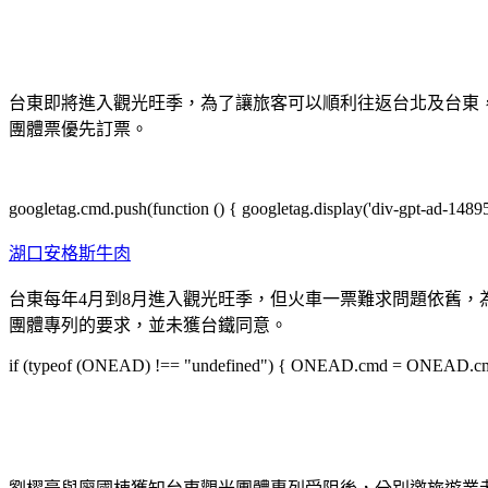
台東即將進入觀光旺季，為了讓旅客可以順利往返台北及台東
團體票優先訂票。
googletag.cmd.push(function () { googletag.display('div-gpt-ad-1489
湖口安格斯牛肉
台東每年4月到8月進入觀光旺季，但火車一票難求問題依舊，
團體專列的要求，並未獲台鐵同意。
if (typeof (ONEAD) !== "undefined") { ONEAD.cmd = ONEAD.cmd || 