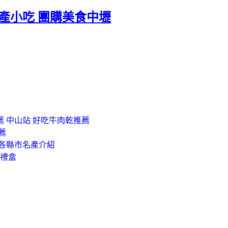
產小吃 團購美食中壢
 中山站 好吃牛肉乾推薦
薦
灣各縣市名產介紹
年禮盒