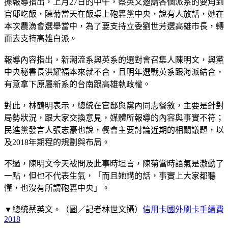
據報導指出，上月27日的中午，蔡英文邀請各個派系的要角到
官邸吃飯，陳菊當天在飯桌上砲轟黨中央，說有人放話，她在
本次農漁會選舉當中，為了要支持立委劉世芳選高雄市長，轉
而去支持高雄白派。
報導內容指出，新潮流系與英系的選對會召集人陳明文，與黨
中央秘書長洪耀福本來就不合，且明年選戰英系跟海派結合，
有意拿下原屬新系的台南跟高雄執政權。
對此，林鶴明表示，總統在官邸與黨內同志餐敘，主要是針對
局勢狀況，跟大家交換意見，媒體所報導的內容與事實不符；
民進黨發言人張志豪也說，餐會主要討論近期的相關議題，以
及2018年期程的規劃與布局。
不過，陳明文今天被問及此事時坦言，陳菊當時語氣是激動了
一點，但也不代表生氣，「而且她講的話，事實上大家都聽
懂，也沒有所謂砲轟中央」。
▼總統蔡英文。（圖／記者林世文攝）
信用卡國外刷卡手續費
2018